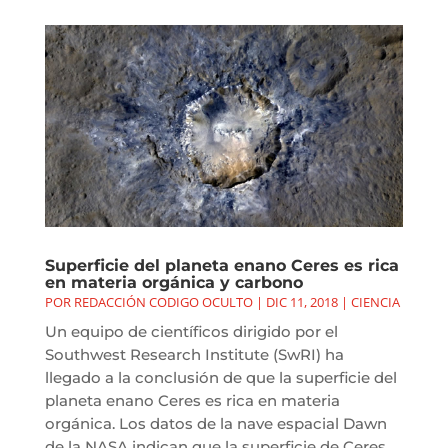
Superficie del planeta enano Ceres es rica
en materia orgánica y carbono
POR
REDACCIÓN CODIGO OCULTO
|
DIC 11, 2018
|
CIENCIA
Un equipo de científicos dirigido por el
Southwest Research Institute (SwRI) ha
llegado a la conclusión de que la superficie del
planeta enano Ceres es rica en materia
orgánica. Los datos de la nave espacial Dawn
de la NASA indican que la superficie de Ceres