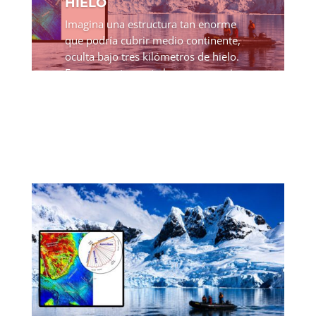
HIELO
Imagina una estructura tan enorme
que podría cubrir medio continente,
oculta bajo tres kilómetros de hielo.
Eso es exactamente lo que un equipo
internacional de científicos acaba de
descubrir en la Antártida Oriental. No
se trata de una...