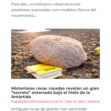
Para ello, combinaron observaciones
satelitales avanzadas con modelos físicos del
movimiento...
Misteriosas rocas rosadas revelan un gran
“secreto” enterrado bajo el hielo de la
Antártida
POR
REDACCIÓN CODIGO OCULTO
|
ENE 16, 2026
|
CIENCIA
Antiguas rocas de granito han permitido