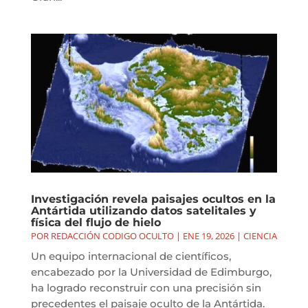
Investigación revela paisajes ocultos en la
Antártida utilizando datos satelitales y
física del flujo de hielo
POR
REDACCIÓN CODIGO OCULTO
|
ENE 19, 2026
|
CIENCIA
Un equipo internacional de científicos,
encabezado por la Universidad de Edimburgo,
ha logrado reconstruir con una precisión sin
precedentes el paisaje oculto de la Antártida.