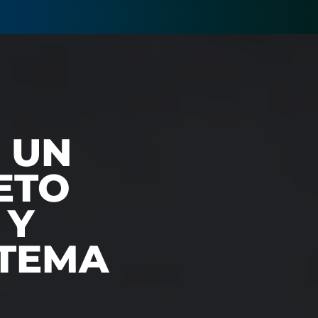
 UN
ETO
 Y
STEMA