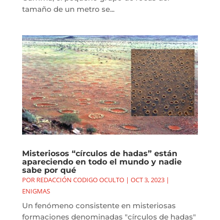
tamaño de un metro se...
Misteriosos “círculos de hadas” están
apareciendo en todo el mundo y nadie
sabe por qué
POR
REDACCIÓN CODIGO OCULTO
|
OCT 3, 2023
|
ENIGMAS
Un fenómeno consistente en misteriosas
formaciones denominadas "círculos de hadas"