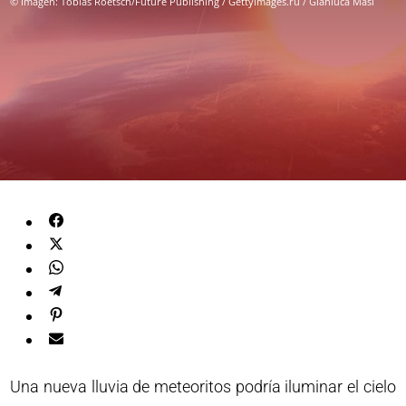
© Imagen: Tobias Roetsch/Future Publishing / Gettyimages.ru / Gianluca Masi
Una nueva lluvia de meteoritos podría iluminar el cielo