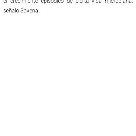
el crecimiento episódico de cierta vida microbiana,
señaló Saxena.