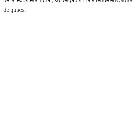
de la “exosfera” lunar, su delgadísima y tenue envoltura
de gases.