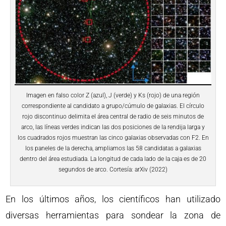
Imagen en falso color Z (azul), J (verde) y Ks (rojo) de una región
correspondiente al candidato a grupo/cúmulo de galaxias. El círculo
rojo discontinuo delimita el área central de radio de seis minutos de
arco, las líneas verdes indican las dos posiciones de la rendija larga y
los cuadrados rojos muestran las cinco galaxias observadas con F2. En
los paneles de la derecha, ampliamos las 58 candidatas a galaxias
dentro del área estudiada. La longitud de cada lado de la caja es de 20
segundos de arco. Cortesía: arXiv (2022)
En los últimos años, los científicos han utilizado
diversas herramientas para sondear la zona de