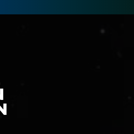
E
N
N