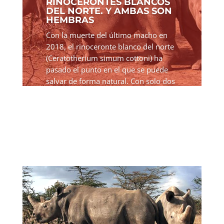
RINOCERONTES BLANCOS
DEL NORTE. Y AMBAS SON
HEMBRAS
Con la muerte del último macho en
2018, el rinoceronte blanco del norte
(Ceratotherium simum cottoni) ha
pasado el punto en el que se puede
salvar de forma natural. Con solo dos
hembras restantes, la subespecie
ahora está clasificada como...