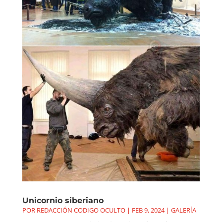
Unicornio siberiano
POR
REDACCIÓN CODIGO OCULTO
|
FEB 9, 2024
|
GALERÍA