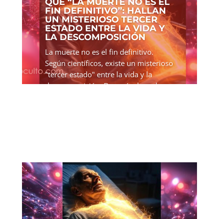
QUE “LA MUERTE NO ES EL
FIN DEFINITIVO”: HALLAN
UN MISTERIOSO TERCER
ESTADO ENTRE LA VIDA Y
LA DESCOMPOSICIÓN
La muerte no es el fin definitivo.
Según científicos, existe un misterioso
"tercer estado" entre la vida y la
descomposición. Después de un largo
día en el laboratorio, dos biólogos
bromeaban tomando unas cervezas
sobre qué ocurre con los...