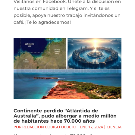
Visítanos en Facebook. Únete a la discusión en
nuestra comunidad en Telegram. Y si te es
posible, apoya nuestro trabajo invitándonos un
café. ¡Te lo agradecemos!
Continente perdido “Atlántida de
Australia”, pudo albergar a medio millón
de habitantes hace 70.000 años
POR
REDACCIÓN CODIGO OCULTO
|
ENE 17, 2024
|
CIENCIA