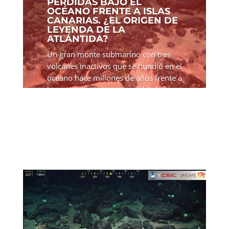
PERDIDAS BAJO EL
OCÉANO FRENTE A ISLAS
CANARIAS. ¿EL ORIGEN DE
LEYENDA DE LA
ATLÁNTIDA?
Un gran monte submarino con tres
volcanes inactivos que se hundió en el
océano hace millones de años frente a
las costas de Lanzarote podría haber
inspirado la leyenda de la Atlántida.
Investigadores españoles han
descubierto islas...