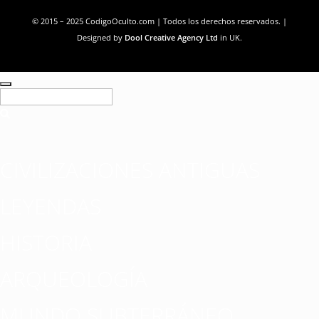
© 2015 – 2025 CodigoOculto.com | Todos los derechos reservados. |
Designed by
Dool Creative Agency Ltd
in UK.
CIVILIZACIONES ANTIGUAS
LEYENDAS
HISTORIA
ARQUEOLOGÍA
MUNDO SUBTERRÁNEO