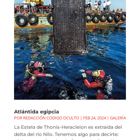
Atlántida egipcia
POR
REDACCIÓN CODIGO OCULTO
|
FEB 24, 2024
|
GALERÍA
La Estela de Thonis-Heracleion es extraída del
delta del río Nilo. Tenemos algo para decirte: