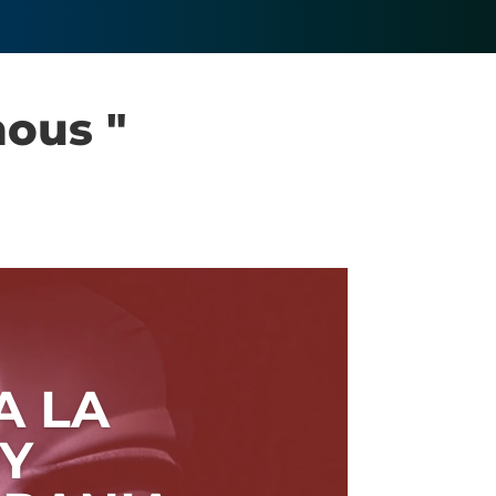
ous "
A LA
 Y