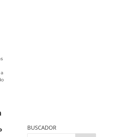
as
 a
do
a
BUSCADOR
»