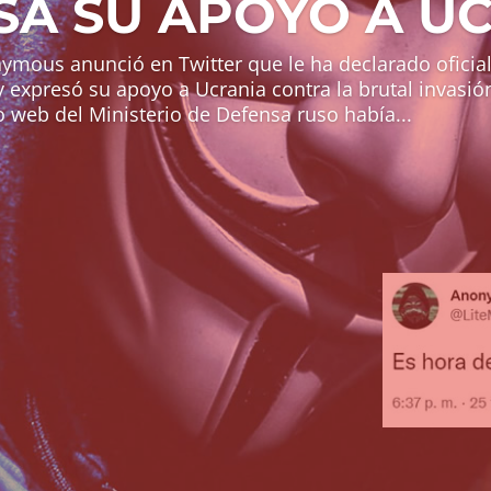
SA SU APOYO A U
mous anunció en Twitter que le ha declarado oficia
y expresó su apoyo a Ucrania contra la brutal invasi
io web del Ministerio de Defensa ruso había...