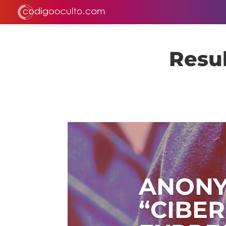
Resu
ANONY
“CIBER