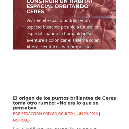
CONSTRUIR UN HÁBITAT
ESPACIAL ORBITANDO
CERES
Vivir en el espacio podría ser un
aspecto bastante posible a futuro, en
especial cuando la humanidad se
aventure a colonizar el sistema solar.
Ahora, científicos han propuesto
construir un hábitat espacial cerca del
planeta enano Ceres....
El origen de los puntos brillantes de Ceres
toma otro rumbo: «No era lo que se
pensaba»
POR
REDACCIÓN CODIGO OCULTO
|
JUN 29, 2016
|
NOTICIAS
Los científicos creían que las manchas