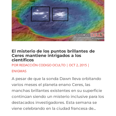
El misterio de los puntos brillantes de
Ceres mantiene intrigados a los
científicos
POR
REDACCIÓN CODIGO OCULTO
|
OCT 2, 2015
|
ENIGMAS
A pesar de que la sonda Dawn lleva orbitando
varios meses el planeta enano Ceres, las
manchas brillantes existentes en su superficie
continúan siendo un misterio inclusive para los
destacados investigadores. Esta semana se
viene celebrando en la ciudad francesa de...