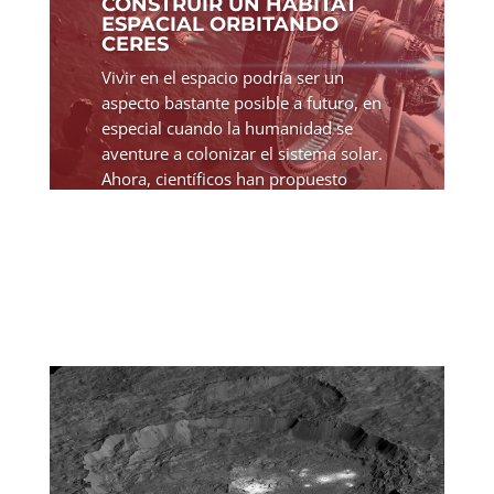
CONSTRUIR UN HÁBITAT
ESPACIAL ORBITANDO
CERES
Vivir en el espacio podría ser un
aspecto bastante posible a futuro, en
especial cuando la humanidad se
aventure a colonizar el sistema solar.
Ahora, científicos han propuesto
construir un hábitat espacial cerca del
planeta enano Ceres....