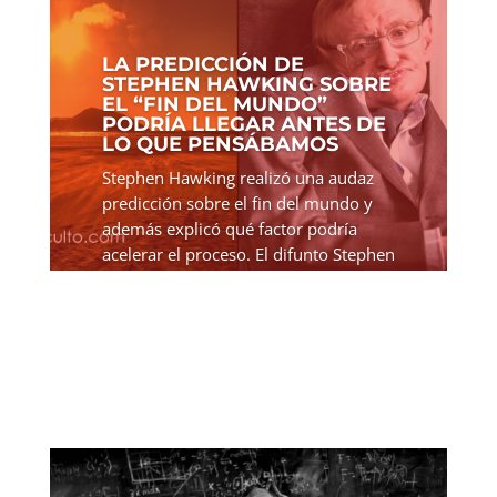
LA PREDICCIÓN DE
STEPHEN HAWKING SOBRE
EL “FIN DEL MUNDO”
PODRÍA LLEGAR ANTES DE
LO QUE PENSÁBAMOS
Stephen Hawking realizó una audaz
predicción sobre el fin del mundo y
además explicó qué factor podría
acelerar el proceso. El difunto Stephen
Hawking pensaba que el mundo se va
a acabar antes de lo que pensábamos.
Él no se basaba en...