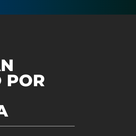
AN
 POR
A