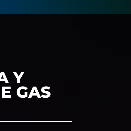
A Y
E GAS