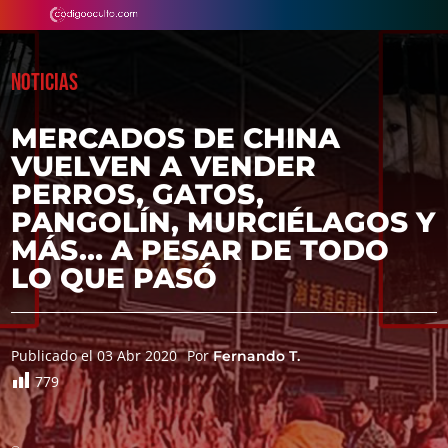
NOTICIAS
MERCADOS DE CHINA
VUELVEN A VENDER
PERROS, GATOS,
PANGOLÍN, MURCIÉLAGOS Y
MÁS… A PESAR DE TODO
LO QUE PASÓ
Publicado el 03 Abr 2020
Por
Fernando T.
779