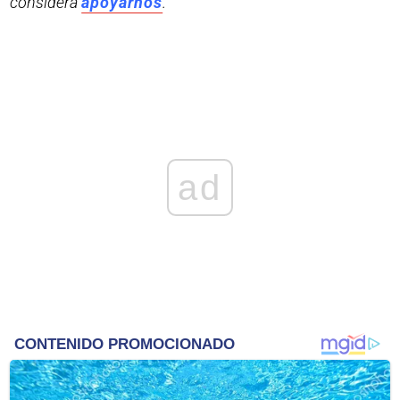
considera
apoyarnos
.
ad