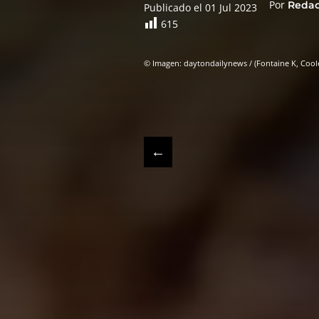
Por
Reda
Publicado el 01 Jul 2023
615
© Imagen: daytondailynews / (Fontaine K, Coo
←