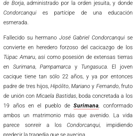
de Borja
, administrado por la orden jesuita, y donde
Condorcanqui
es partícipe de una educación
esmerada.
Fallecido su hermano
José Gabriel Condorcanqui
se
convierte en heredero forzoso del cacicazgo de los
Túpac Amaru
, así como posesión de extensas tierras
en
Surimana
,
Pampamarca
y
Tungasuca
. El joven
cacique tiene tan sólo 22 años, y ya por entonces
padre de tres hijos,
Hipólito
,
Mariano
y
Fernando
, fruto
de unión con
Micaela Bastidas
, boda concretada a los
19 años en el pueblo de
Surimana
,
conformado
ambos un matrimonio más que avenido. La vida
parece sonreír a los
Condorcanqui,
impidiendo
predecir la tragedia que se avecina.