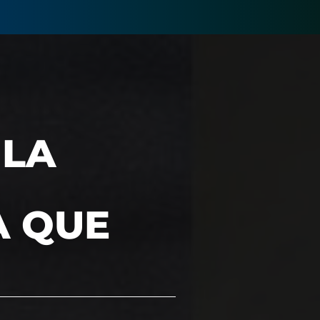
 LA
A QUE