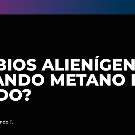
IOS ALIENÍGE
NDO METANO 
DO?
ndo T.