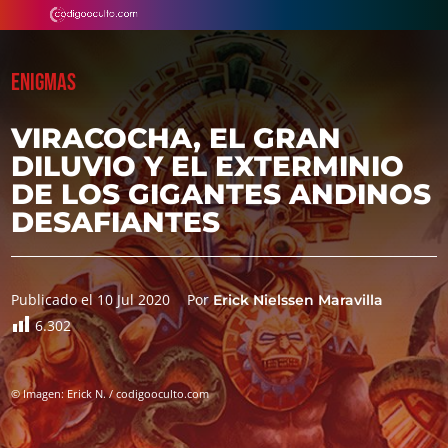
ENIGMAS
VIRACOCHA, EL GRAN
DILUVIO Y EL EXTERMINIO
DE LOS GIGANTES ANDINOS
DESAFIANTES
Publicado el 10 Jul 2020
Por
Erick Nielssen Maravilla
6.302
© Imagen: Erick N. / codigooculto.com