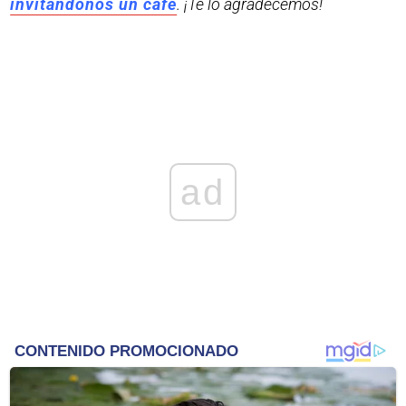
invitándonos un café
. ¡Te lo agradecemos!
ad