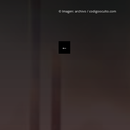
© Imagen: archivo / codigooculto.com
←