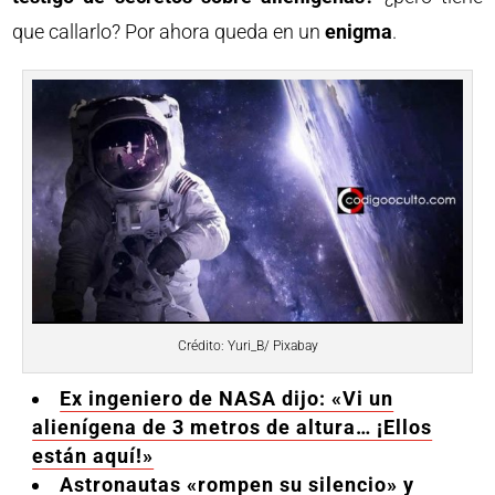
que callarlo? Por ahora queda en un
enigma
.
Crédito: Yuri_B/ Pixabay
Ex ingeniero de NASA dijo: «Vi un
alienígena de 3 metros de altura… ¡Ellos
están aquí!»
Astronautas «rompen su silencio» y