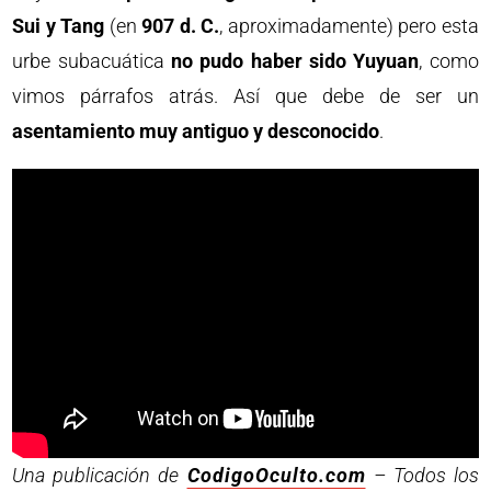
Sui y Tang
(en
907 d. C.
, aproximadamente) pero esta
urbe subacuática
no pudo haber sido Yuyuan
, como
vimos párrafos atrás. Así que debe de ser un
asentamiento muy antiguo y desconocido
.
Una publicación de
CodigoOculto.com
– Todos los