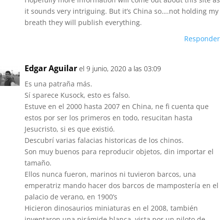
it sounds very intriguing. But it’s China so….not holding my
breath they will publish everything.
Responder
Edgar Aguilar
el 9 junio, 2020 a las 03:09
Es una patraña más.
Sí sparece Kusock, esto es falso.
Estuve en el 2000 hasta 2007 en China, ne fi cuenta que
estos por ser los primeros en todo, resucitan hasta
Jesucristo, si es que existió.
Descubrí varias falacias historicas de los chinos.
Son muy buenos para reproducir objetos, din importar el
tamaño.
Ellos nunca fueron, marinos ni tuvieron barcos, una
emperatriz mando hacer dos barcos de mampostería en el
palacio de verano, en 1900’s
Hicieron dinosaurios miniaturas en el 2008, también
inventaron una pirámide blanca, vista por un piloto de