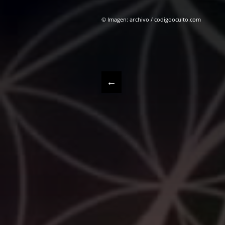
© Imagen: archivo / codigooculto.com
←