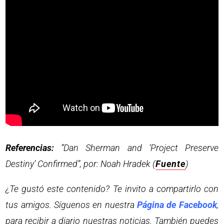
Referencias:
“Dan Sherman and ‘Project Preserve
Destiny’ Confirmed”, por: Noah Hradek (
Fuente
)
¿Te gustó este contenido? Te invito a compartirlo con
tus amigos. Síguenos en nuestra
Página de Facebook
,
para recibir a diario nuestras noticias. También puedes