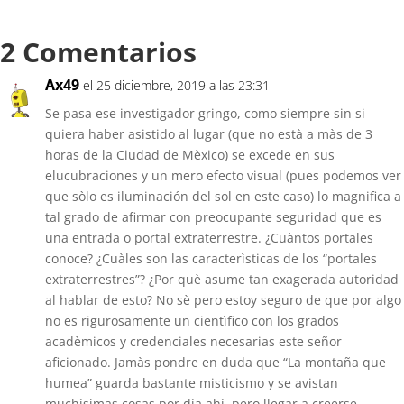
2 Comentarios
Ax49
el 25 diciembre, 2019 a las 23:31
Se pasa ese investigador gringo, como siempre sin si
quiera haber asistido al lugar (que no està a màs de 3
horas de la Ciudad de Mèxico) se excede en sus
elucubraciones y un mero efecto visual (pues podemos ver
que sòlo es iluminación del sol en este caso) lo magnifica a
tal grado de afirmar con preocupante seguridad que es
una entrada o portal extraterrestre. ¿Cuàntos portales
conoce? ¿Cuàles son las caracterìsticas de los “portales
extraterrestres”? ¿Por què asume tan exagerada autoridad
al hablar de esto? No sè pero estoy seguro de que por algo
no es rigurosamente un cientìfico con los grados
acadèmicos y credenciales necesarias este señor
aficionado. Jamàs pondre en duda que “La montaña que
humea” guarda bastante misticismo y se avistan
muchìsimas cosas por dìa ahì, pero llegar a creerse