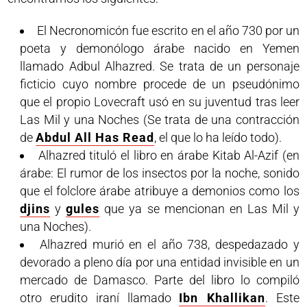
El Necronomicón fue escrito en el año 730 por un
poeta y demonólogo árabe nacido en Yemen
llamado Adbul Alhazred. Se trata de un personaje
ficticio cuyo nombre procede de un pseudónimo
que el propio Lovecraft usó en su juventud tras leer
Las Mil y una Noches (Se trata de una contracción
de
Abdul All Has Read
, el que lo ha leído todo).
Alhazred tituló el libro en árabe Kitab Al-Azif (en
árabe: El rumor de los insectos por la noche, sonido
que el folclore árabe atribuye a demonios como los
djins
y
gules
que ya se mencionan en Las Mil y
una Noches).
Alhazred murió en el año 738, despedazado y
devorado a pleno día por una entidad invisible en un
mercado de Damasco. Parte del libro lo compiló
otro erudito iraní llamado
Ibn Khallikan
. Este