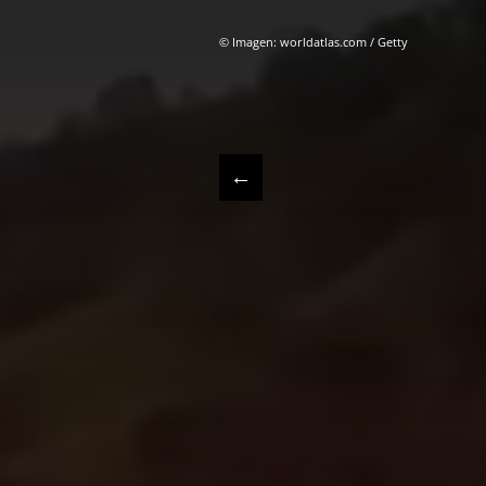
© Imagen: worldatlas.com / Getty
←