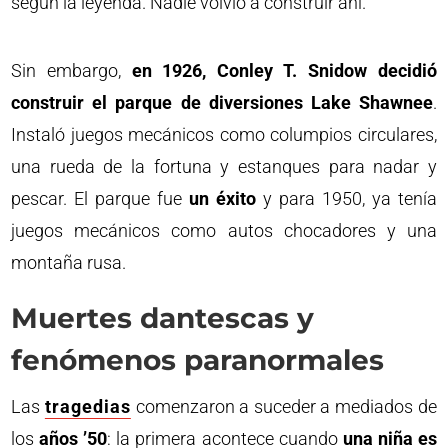
según la leyenda. Nadie volvió a construir ahí.
Sin embargo,
en 1926, Conley T. Snidow decidió
construir el parque de diversiones Lake Shawnee
.
Instaló juegos mecánicos como columpios circulares,
una rueda de la fortuna y estanques para nadar y
pescar. El parque fue
un éxito
y para 1950, ya tenía
juegos mecánicos como autos chocadores y una
montaña rusa.
Muertes dantescas y
fenómenos paranormales
Las
tragedias
comenzaron a suceder a mediados de
los
años ’50
: la primera acontece cuando
una niña es