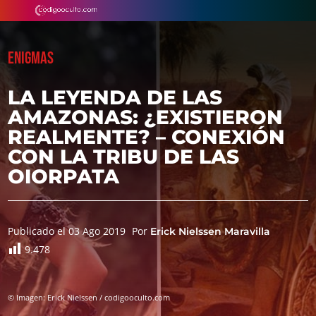
ENIGMAS
LA LEYENDA DE LAS
AMAZONAS: ¿EXISTIERON
REALMENTE? – CONEXIÓN
CON LA TRIBU DE LAS
OIORPATA
Publicado el 03 Ago 2019
Por
Erick Nielssen Maravilla
9.478
© Imagen: Erick Nielssen / codigooculto.com