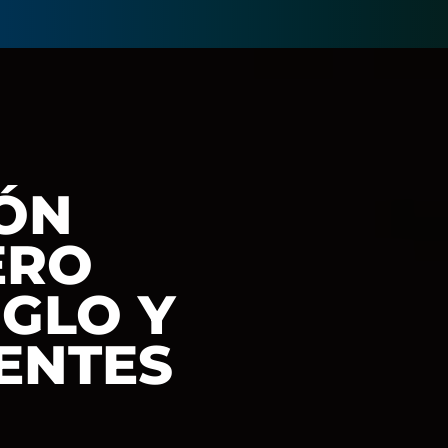
IÓN
ERO
IGLO Y
ENTES