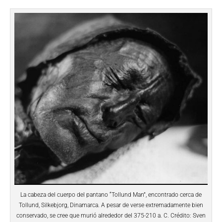
La cabeza del cuerpo del pantano “Tollund Man”, encontrado cerca de
Tollund, Silkebjorg, Dinamarca. A pesar de verse extremadamente bien
conservado, se cree que murió alrededor del 375-210 a. C. Crédito: Sven