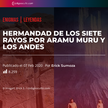
|
ENIGMAS
LEYENDAS
HERMANDAD DE LOS SIETE
RAYOS POR ARAMU MURU Y
LOS ANDES
Publicado el 07 Feb 2020
Por
Erick Sumoza
8.259
© Imagen: Erick S. / codigooculto.com