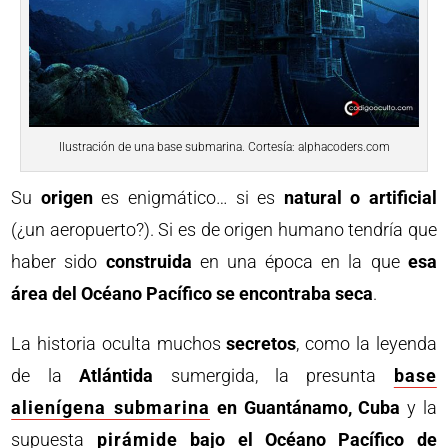
Ilustración de una base submarina. Cortesía: alphacoders.com
Su
origen
es enigmático… si es
natural o artificial
(¿un aeropuerto?). Si es de origen humano tendría que
haber sido
construida
en una época en la que
esa
área del Océano Pacífico se encontraba seca
.
La historia oculta muchos
secretos
, como la leyenda
de la
Atlántida
sumergida, la presunta
base
alienígena submarina
en Guantánamo, Cuba
y la
supuesta
pirámide
bajo el Océano Pacífico de