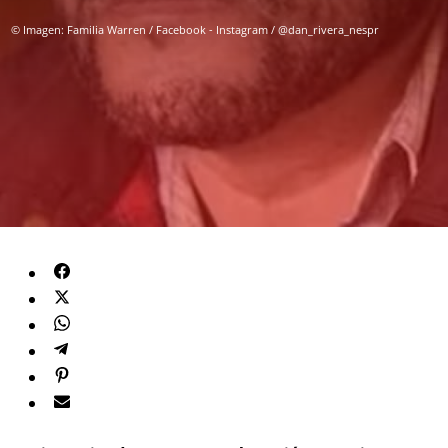
© Imagen: Familia Warren / Facebook - Instagram / @dan_rivera_nespr