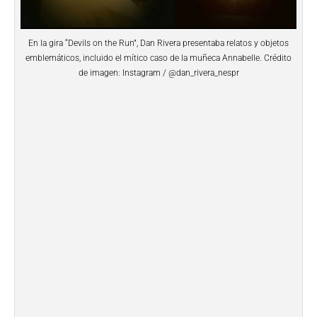
En la gira “Devils on the Run”, Dan Rivera presentaba relatos y objetos
emblemáticos, incluido el mítico caso de la muñeca Annabelle. Crédito
de imagen: Instagram / @dan_rivera_nespr