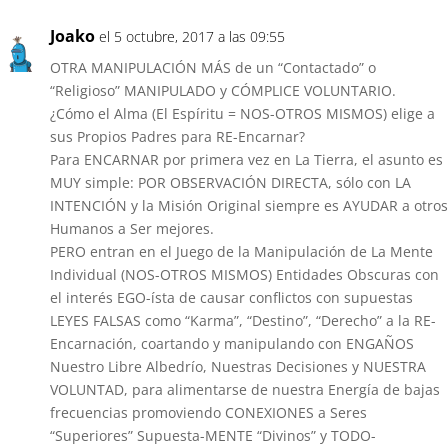
Joako
el 5 octubre, 2017 a las 09:55
OTRA MANIPULACIÓN MÁS de un “Contactado” o
“Religioso” MANIPULADO y CÓMPLICE VOLUNTARIO.
¿Cómo el Alma (El Espíritu = NOS-OTROS MISMOS) elige a
sus Propios Padres para RE-Encarnar?
Para ENCARNAR por primera vez en La Tierra, el asunto es
MUY simple: POR OBSERVACIÓN DIRECTA, sólo con LA
INTENCIÓN y la Misión Original siempre es AYUDAR a otros
Humanos a Ser mejores.
PERO entran en el Juego de la Manipulación de La Mente
Individual (NOS-OTROS MISMOS) Entidades Obscuras con
el interés EGO-ísta de causar conflictos con supuestas
LEYES FALSAS como “Karma”, “Destino”, “Derecho” a la RE-
Encarnación, coartando y manipulando con ENGAÑOS
Nuestro Libre Albedrío, Nuestras Decisiones y NUESTRA
VOLUNTAD, para alimentarse de nuestra Energía de bajas
frecuencias promoviendo CONEXIONES a Seres
“Superiores” Supuesta-MENTE “Divinos” y TODO-