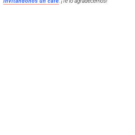
invitándonos un café
. ¡Te lo agradecemos!