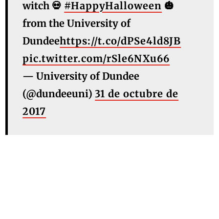
witch 💀
#HappyHalloween
🎃
from the University of
Dundee
https://t.co/dPSe4ld8JB
pic.twitter.com/rSle6NXu66
— University of Dundee
(@dundeeuni)
31 de octubre de
2017