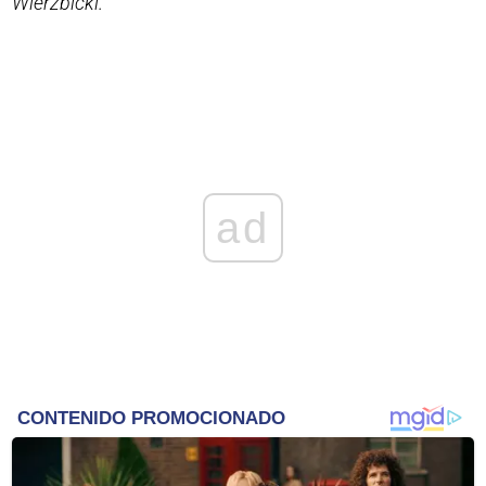
Wierzbicki.
ad