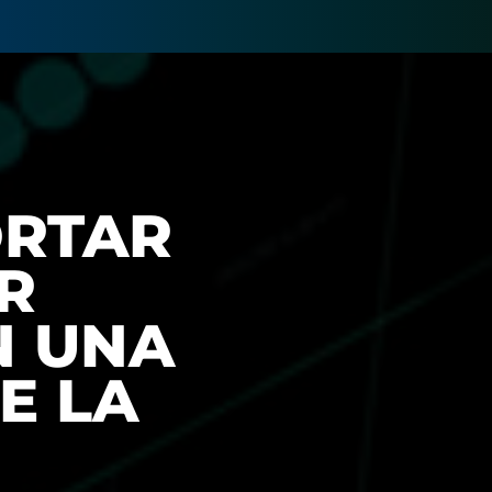
ORTAR
R
N UNA
E LA