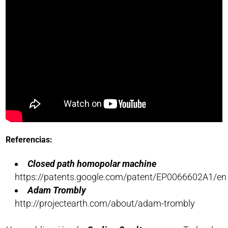
Referencias:
Closed path homopolar machine
https://patents.google.com/patent/EP0066602A1/en
Adam Trombly
http://projectearth.com/about/adam-trombly