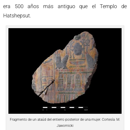
era 500 años más antiguo que el Templo de
Hatshepsut.
Fragmento de un ataúd del entierro posterior de una mujer. Cortesía: M.
Jawornicki