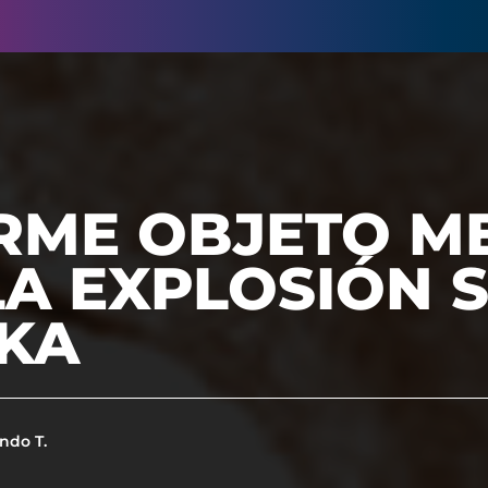
RME OBJETO M
LA EXPLOSIÓN 
KA
ndo T.