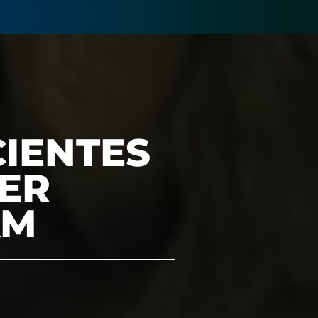
CIENTES
TER
AM