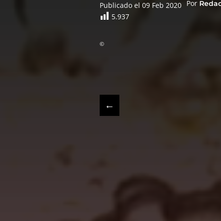
Por
Reda
Publicado el 09 Feb 2020
5.937
©
←