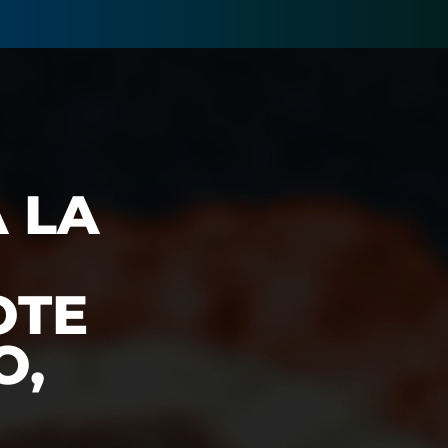
 LA
OTE
O,